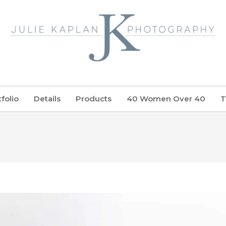
folio
Details
Products
40 Women Over 40
T